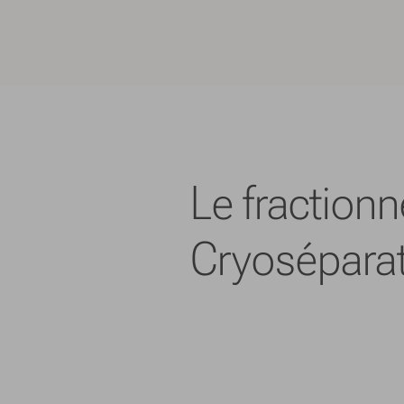
Le fractio
Cryoséparat