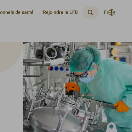
Langue
ionnels de santé
Rejoindre le LFB
Fr
Changer
Recherche
actuelle
la
:
langue
Français