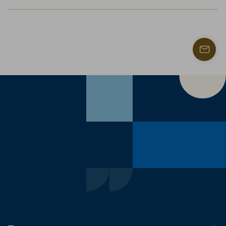
Trouve
un
contac