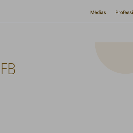
Médias
Profess
LFB