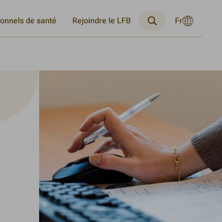
Langue
ionnels de santé
Rejoindre le LFB
Fr
Changer
Recherche
actuelle
la
:
langue
Français