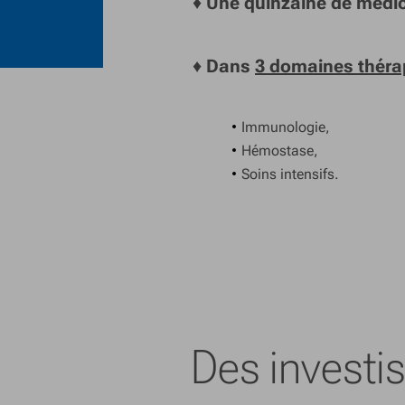
♦
Une quinzaine de méd
♦
Dans
3 domaines théra
Immunologie,
Hémostase,
Soins intensifs.
Des investi