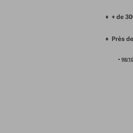
♦
+ de 3
♦
Près d
98/1