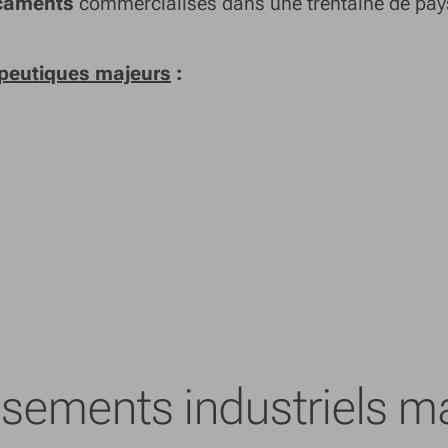
icaments
commercialisés dans une trentaine de pay
peutiques majeurs
:
ssements industriels m