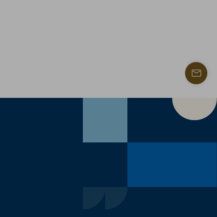
Trouve
un
contac