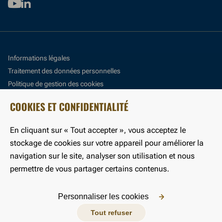
Youtube
Linkedin
Informations légales
Traitement des données personnelles
Politique de gestion des cookies
Panneau de gestion des cookies
COOKIES ET CONFIDENTIALITÉ
Accessibilité : partiellement conforme
En cliquant sur « Tout accepter », vous acceptez le
©LFB 2024
stockage de cookies sur votre appareil pour améliorer la
navigation sur le site, analyser son utilisation et nous
permettre de vous partager certains contenus.
Personnaliser les cookies
Tout refuser