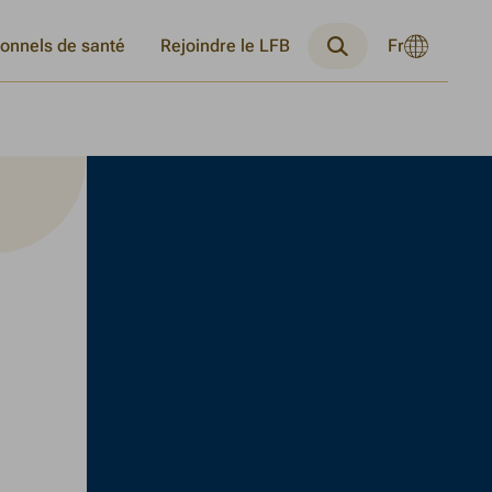
Langue
ionnels de santé
Rejoindre le LFB
Fr
Changer
Recherche
actuelle
la
:
langue
Français