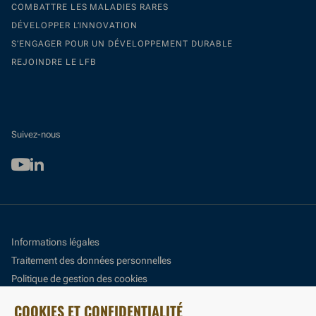
COMBATTRE LES MALADIES RARES
DÉVELOPPER L’INNOVATION
S’ENGAGER POUR UN DÉVELOPPEMENT DURABLE
REJOINDRE LE LFB
Suivez-nous
Youtube
Linkedin
Informations légales
Traitement des données personnelles
Politique de gestion des cookies
Panneau de gestion des cookies
COOKIES ET CONFIDENTIALITÉ
Accessibilité : partiellement conforme