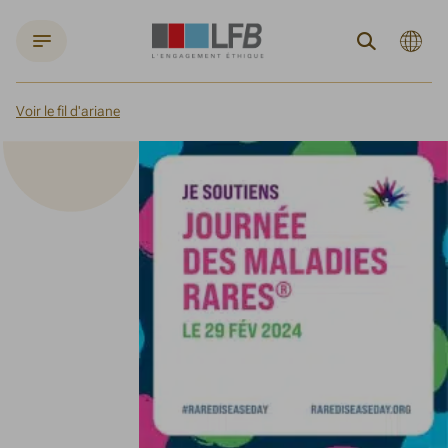
Langue
Recherch
actuelle
:
Françai
Voir le fil d'ariane
Accueil
Actualités
Journée Mondiale des maladies rares