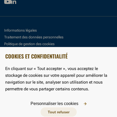
Youtube
Linkedin
Informations légales
Traitement des données personnelles
Politique de gestion des cookies
Panneau de gestion des cookies
COOKIES ET CONFIDENTIALITÉ
Accessibilité : partiellement conforme
En cliquant sur « Tout accepter », vous acceptez le
©LFB 2024
stockage de cookies sur votre appareil pour améliorer la
navigation sur le site, analyser son utilisation et nous
permettre de vous partager certains contenus.
Personnaliser les cookies
Tout refuser