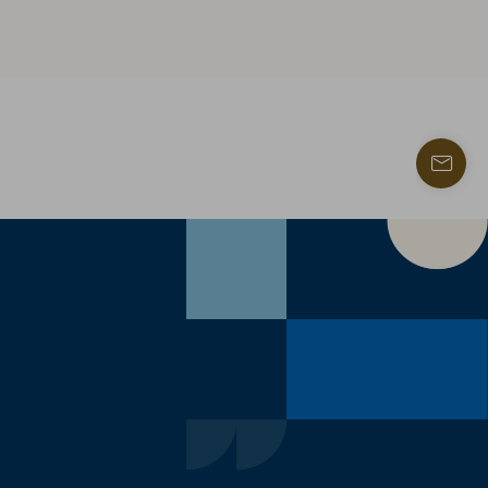
Trouve
un
contac