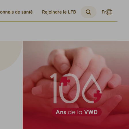
Langue
ionnels de santé
Rejoindre le LFB
Fr
Changer
Recherche
actuelle
la
:
langue
Français