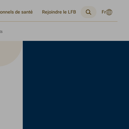
Langue
ionnels de santé
Rejoindre le LFB
Fr
Changer
Recherche
actuelle
la
:
langue
Français
ts