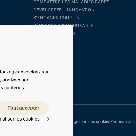
COMBATTRE LES MALADIES RARES
DÉVELOPPER L’INNOVATION
S’ENGAGER POUR UN
DÉVELOPPEMENT DURABLE
REJOINDRE LE LFB
stockage de cookies sur
e, analyser son
ins contenus.
Tout accepter
aliser les cookies
nt des données personnelles
Politique de gestion des cookies
Panneau de ge